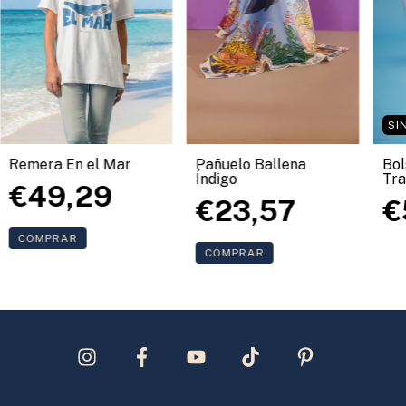
SI
Remera En el Mar
Bol
Pañuelo Ballena
Tra
Índigo
€49,29
Pa
€
€23,57
COMPRAR