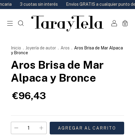
aria
3 cuotas sin interés
Envíos GRATIS a cualquier punto de re
0
Inicio
.
Joyería de autor
.
Aros
.
Aros Brisa de Mar Alpaca
y Bronce
Aros Brisa de Mar
Alpaca y Bronce
€96,43