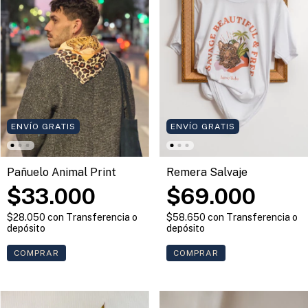
ENVÍO GRATIS
ENVÍO GRATIS
Pañuelo Animal Print
Remera Salvaje
$33.000
$69.000
$28.050
con
Transferencia o
$58.650
con
Transferencia o
depósito
depósito
COMPRAR