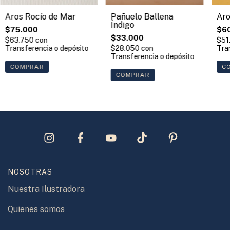
Aro
Pañuelo Ballena
Aros Rocío de Mar
Índigo
$6
$75.000
$33.000
$51
$63.750
con
Tra
$28.050
con
Transferencia o depósito
Transferencia o depósito
COMPRAR
NOSOTRAS
Nuestra Ilustradora
Quienes somos