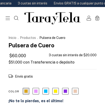
caria
3 cuotas sin interés
Envíos GRATIS a cualquier punto de r
0
ENVÍO GRATIS
Inicio
.
Productos
.
Pulsera de Cuero
Pulsera de Cuero
$60.000
3
cuotas sin interés de
$20.000
$51.000
con
Transferencia o depósito
Envío gratis
COLOR
¡No te lo pierdas, es el último!